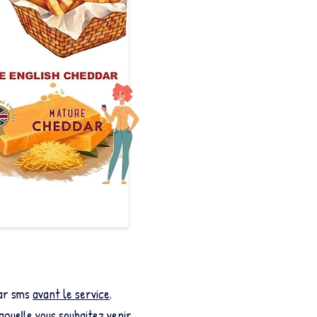
par sms
avant le service
.
laquelle vous souhaitez venir.