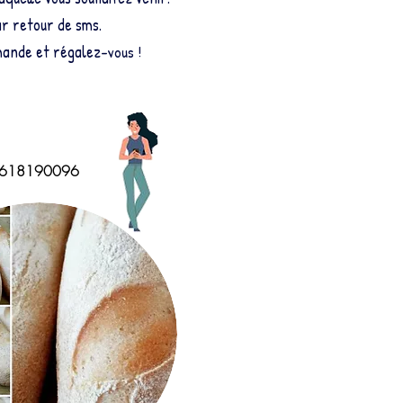
ar retour de sms.
mande et régalez
-vous !
 0618190096