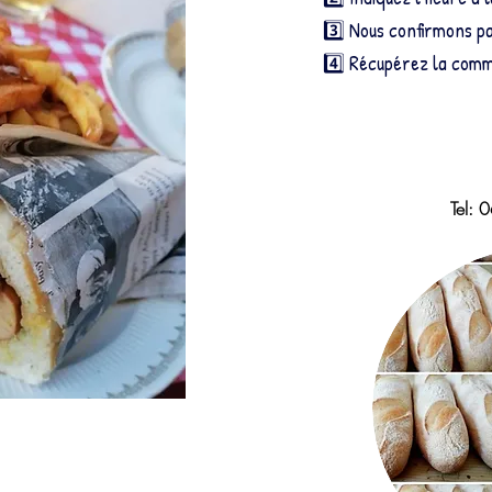
3️⃣ Nous confirmons p
4️⃣ Récupérez la com
Tel: