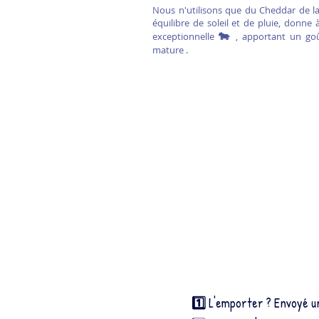
Nous n'utilisons que du Cheddar de la
équilibre de soleil et de pluie, donne 
🐄
exceptionnelle
, apportant un go
mature .
1️⃣
L'emporter ? Envoyé 