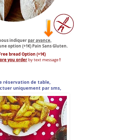
nous indiquer
par avance,
une option (+1€) Pain Sans Gluten.
Free bread Option (+1€)
ore you order
by text message
!
e réservation de table,
fectuer uniquement par sms,