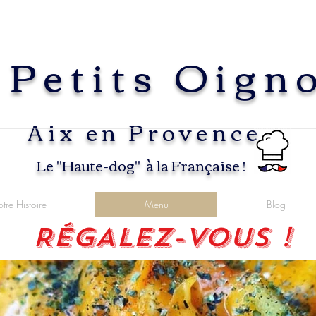
 Petits Oign
Aix en P
rovence
Le "Haute-dog" à la Française !
tre Histoire
Menu
Blog
RÉGALEZ-VOUS !