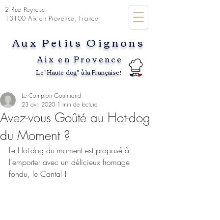
2 Rue Peyresc
13100 Aix en Provence, France
Aux Petits Oignons
Aix en P
rovence
Le "Haute-dog" à la Française !
Le Comptoir Gourmand
23 avr. 2020
1 min de lecture
Avez-vous Goûté au Hot-dog
du Moment ?
Le Hot-dog du moment est proposé à 
l'emporter avec un délicieux fromage 
fondu, le Cantal !